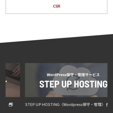
CSR
STEP UP HOSTING〈Wordpress保守・管理〉
S