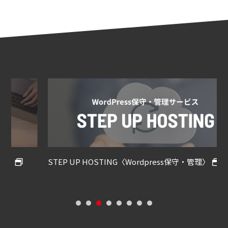
STEP UP HOSTING〈Wordpress保守・管理〉
S