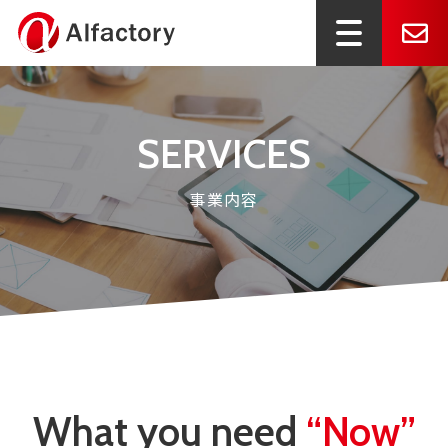
SERVICES
事業内容
What you need
“Now”